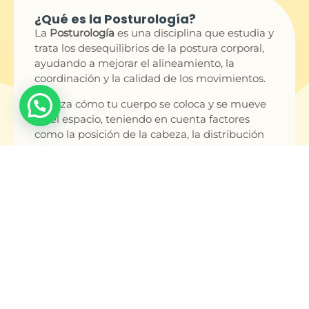
¿Qué es la Posturología?
La
Posturología
es una disciplina que estudia y
trata los desequilibrios de la postura corporal,
ayudando a mejorar el alineamiento, la
coordinación y la calidad de los movimientos.
Analiza cómo tu cuerpo se coloca y se mueve
en el espacio, teniendo en cuenta factores
como la posición de la cabeza, la distribución
del peso o la alineación de la columna.
Pequeños desequilibrios en tu postura pueden
provocar sobrecargas musculares, dolores
crónicos, problemas articulares o incluso
afectar a tu equilibrio y coordinación.
Mediante una evaluación precisa, detectamos
estas alteraciones y aplicamos ejercicios,
técnicas manuales y pautas personalizadas
para restablecer el equilibrio postural.