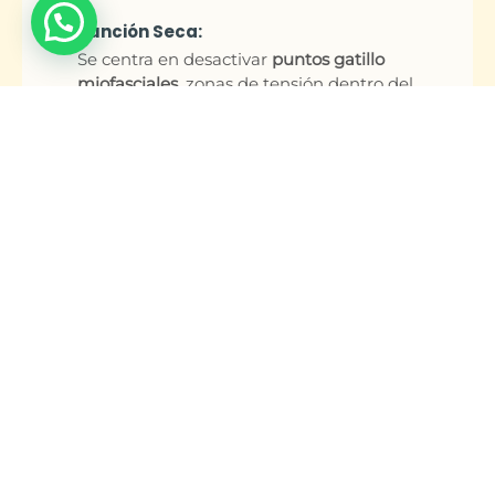
Punción Seca:
Se centra en desactivar
puntos gatillo
miofasciales
, zonas de tensión dentro del
músculo que provocan dolor y limitación
de movimiento.
Durante la sesión, el fisioterapeuta
introduce una aguja fina en el punto
gatillo. Esto provoca una
respuesta local
involuntaria
del músculo, liberando la
tensión acumulada y reduciendo el dolor.
Neuromodulación:
Combina la punción con
estimulación
eléctrica
para modular la actividad
nerviosa, reducir el dolor y mejorar la
función neuromuscular.
En este caso, la aguja se conecta a un
dispositivo que aplica
corrientes
eléctricas de baja intensidad
.